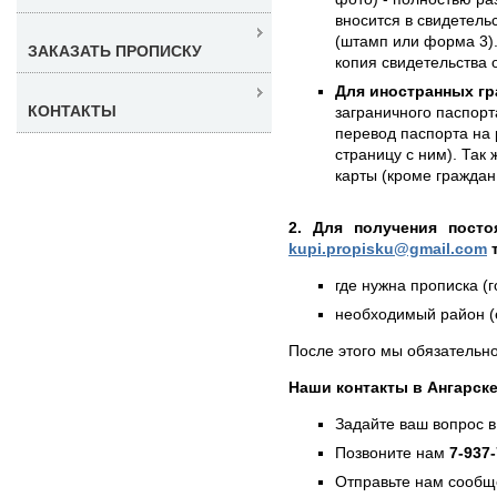
вносится в свидетель
(штамп или форма 3)
ЗАКАЗАТЬ ПРОПИСКУ
копия свидетельства 
Для иностранных гр
КОНТАКТЫ
заграничного паспорт
перевод паспорта на 
страницу с ним). Так
карты (кроме граждан
2. Для получения посто
kupi.propisku@gmail.com
т
где нужна прописка (г
необходимый район (е
После этого мы обязательно
Наши контакты в Ангарске
Задайте ваш вопрос в
Позвоните нам
7-937
Отправьте нам сообщ