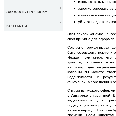
использовать меры с
зарегистрировать авт
ЗАКАЗАТЬ ПРОПИСКУ
изменить воинский уч
уйти от надоевших ко
КОНТАКТЫ
Этот список конечно не ве
своя причина для оформлен
Согласно нормам права,
вр
быть совершена исключит
Иногда получается, что 
удается, особенно если
например, для закреплен
которым вы можете столк
недвижимости. В резуль
фиктивной, а собственник о
С нами вы можете
оформит
в Ангарске
с гарантией! В
недвижимости для рег
подходящий вам район для
на весь период . Никто не 
времени. Всем клиентам